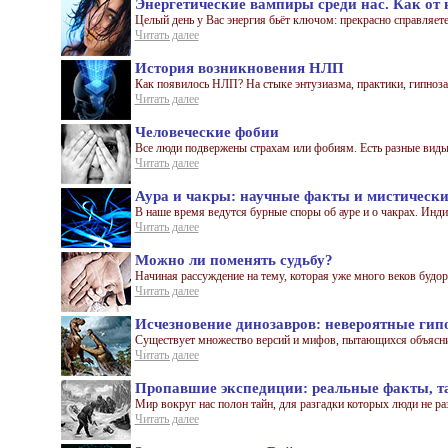
Энергетические вампиры среди нас. Как от 
Целый день у Вас энергия бьёт ключом: прекрасно справляетес
Читать далее
История возникновения НЛП
Как появилось НЛП? На стыке энтузиазма, практики, гипноза 
Читать далее
Человеческие фобии
Все люди подвержены страхам или фобиям. Есть разные виды э
Читать далее
Аура и чакры: научные факты и мистически
В наше время ведутся бурные споры об ауре и о чакрах. Инди
Читать далее
Можно ли поменять судьбу?
Начиная рассуждение на тему, которая уже много веков будо
Читать далее
Исчезновение динозавров: невероятные гип
Существует множество версий и мифов, пытающихся объяснит
Читать далее
Пропавшие экспедиции: реальные факты, т
Мир вокруг нас полон тайн, для разгадки которых люди не раз
Читать далее