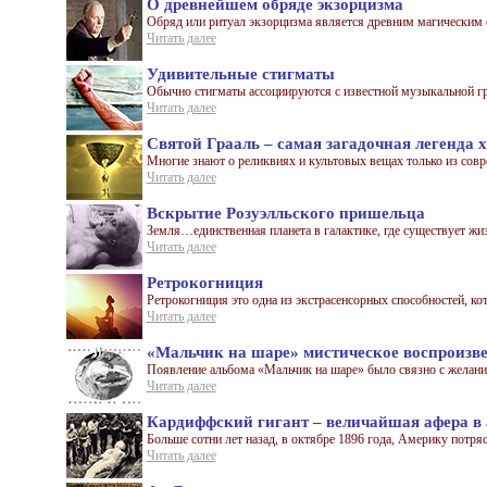
О древнейшем обряде экзорцизма
Обряд или ритуал экзорцизма является древним магическим ср
Читать далее
Удивительные стигматы
Обычно стигматы ассоциируются с известной музыкальной гр
Читать далее
Святой Грааль – самая загадочная легенда 
Многие знают о реликвиях и культовых вещах только из совр
Читать далее
Вскрытие Розуэлльского пришельца
Земля…единственная планета в галактике, где существует жизнь
Читать далее
Ретрокогниция
Ретрокогниция это одна из экстрасенсорных способностей, кот
Читать далее
«Мальчик на шаре» мистическое воспроизве
Появление альбома «Мальчик на шаре» было связно с желани
Читать далее
Кардиффский гигант – величайшая афера в
Больше сотни лет назад, в октябре 1896 года, Америку потряс
Читать далее