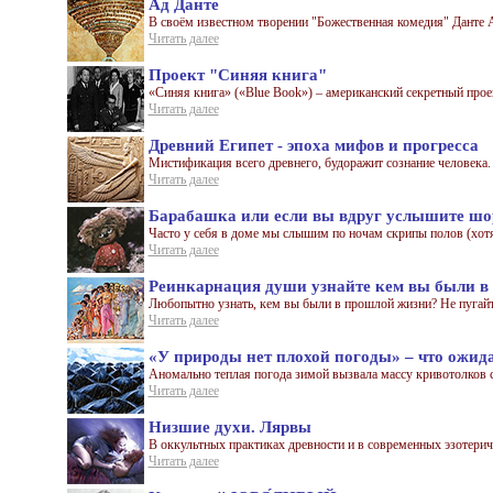
Ад Данте
В своём известном творении "Божественная комедия" Данте А
Читать далее
Проект "Синяя книга"
«Синяя книга» («Blue Book») – американский секретный проек
Читать далее
Древний Египет - эпоха мифов и прогресса
Мистификация всего древнего, будоражит сознание человека. Д
Читать далее
Барабашка или если вы вдруг услышите шо
Часто у себя в доме мы слышим по ночам скрипы полов (хотя 
Читать далее
Реинкарнация души узнайте кем вы были в
Любопытно узнать, кем вы были в прошлой жизни? Не пугайтес
Читать далее
«У природы нет плохой погоды» – что ожид
Аномально теплая погода зимой вызвала массу кривотолков с
Читать далее
Низшие духи. Лярвы
В оккультных практиках древности и в современных эзотерич
Читать далее