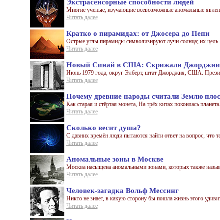
Экстрасенсорные способности людей
Многие ученые, изучающие всевозможные аномальные явления,
Читать далее
Кратко о пирамидах: от Джосера до Пепи
Острые углы пирамиды символизируют лучи солнца; их цель -
Читать далее
Новый Синай в США: Скрижали Джорджии –
Июнь 1979 года, округ Элберт, штат Джорджия, США. Президе
Читать далее
Почему древние народы считали Землю пло
Как старая и стёртая монета, На трёх китах покоилась планета.
Читать далее
Сколько весит душа?
С давних времён люди пытаются найти ответ на вопрос, что та
Читать далее
Аномальные зоны в Москве
Москва насыщена аномальными зонами, которых также называ
Читать далее
Человек-загадка Вольф Мессинг
Никто не знает, в какую сторону бы пошла жизнь этого удивите
Читать далее