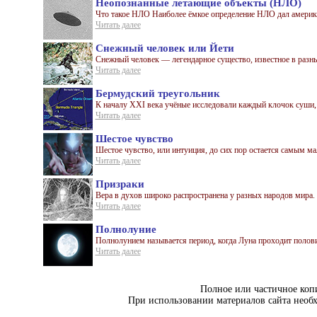
Неопознанные летающие объекты (НЛО)
Что такое НЛО Наиболее ёмкое определение НЛО дал америка
Читать далее
Снежный человек или Йети
Снежный человек — легендарное существо, известное в разны
Читать далее
Бермудский треугольник
К началу XXI века учёные исследовали каждый клочок суши, н
Читать далее
Шестое чувство
Шестое чувство, или интуиция, до сих пор остается самым м
Читать далее
Призраки
Вера в духов широко распространена у разных народов мира. Ин
Читать далее
Полнолуние
Полнолунием называется период, когда Луна проходит половин
Читать далее
Полное или частичное коп
При использовании материалов сайта необ