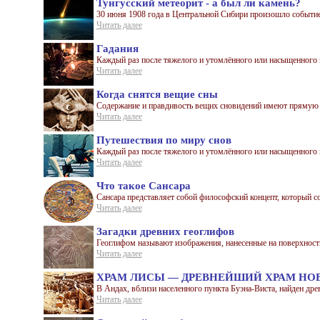
Тунгусский метеорит - а был ли камень?
30 июня 1908 года в Центральной Сибири произошло событие,
Читать далее
Гадания
Каждый раз после тяжелого и утомлённого или насыщенного и
Читать далее
Когда снятся вещие сны
Содержание и правдивость вещих сновидений имеют прямую за
Читать далее
Путешествия по миру снов
Каждый раз после тяжелого и утомлённого или насыщенного и 
Читать далее
Что такое Сансара
Сансара представляет собой философский концепт, который 
Читать далее
Загадки древних геоглифов
Геоглифом называют изображения, нанесенные на поверхност
Читать далее
ХРАМ ЛИСЫ — ДРЕВНЕЙШИЙ ХРАМ НО
В Андах, вблизи населенного пункта Буэна-Виста, найден дре
Читать далее