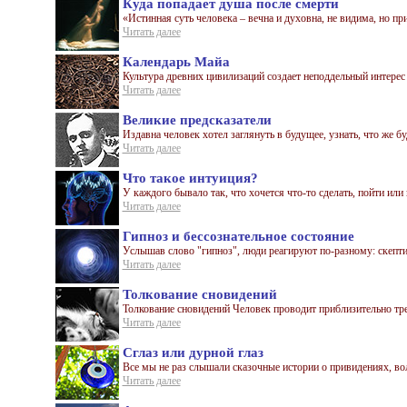
Куда попадает душа после смерти
«Истинная суть человека – вечна и духовна, не видима, но при
Читать далее
Календарь Майа
Культура древних цивилизаций создает неподдельный интерес 
Читать далее
Великие предсказатели
Издавна человек хотел заглянуть в будущее, узнать, что же буд
Читать далее
Что такое интуиция?
У каждого бывало так, что хочется что-то сделать, пойти или 
Читать далее
Гипноз и бессознательное состояние
Услышав слово "гипноз", люди реагируют по-разному: скепти
Читать далее
Толкование сновидений
Толкование сновидений Человек проводит приблизительно трет
Читать далее
Сглаз или дурной глаз
Все мы не раз слышали сказочные истории о привидениях, вол
Читать далее