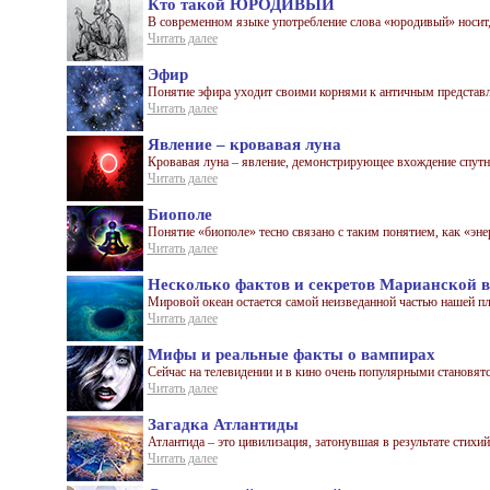
Кто такой ЮРО́ДИВЫЙ
В современном языке употребление слова «юродивый» носит, 
Читать далее
Эфир
Понятие эфира уходит своими корнями к античным представле
Читать далее
Явление – кровавая луна
Кровавая луна – явление, демонстрирующее вхождение спутник
Читать далее
Биополе
Понятие «биополе» тесно связано с таким понятием, как «энер
Читать далее
Несколько фактов и секретов Марианской 
Мировой океан остается самой неизведанной частью нашей пла
Читать далее
Мифы и реальные факты о вампирах
Сейчас на телевидении и в кино очень популярными становятся
Читать далее
Загадка Атлантиды
Атлантида – это цивилизация, затонувшая в результате стихий
Читать далее