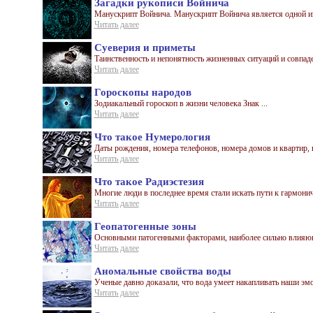
Загадки рукописи Войнича
Манускрипт Войнича. Манускрипт Войнича является одной из
Читать далее
Суеверия и приметы
Таинственность и непонятность жизненных ситуаций и совпад
Читать далее
Гороскопы народов
Зодиакальный гороскоп в жизни человека Знак ...
Читать далее
Что такое Нумерология
Даты рождения, номера телефонов, номера домов и квартир, к
Читать далее
Что такое Радиэстезия
Многие люди в последнее время стали искать пути к гармон
Читать далее
Геопатогенные зоны
Основными патогенными факторами, наиболее сильно влияющи
Читать далее
Аномальные свойства воды
Ученые давно доказали, что вода умеет накапливать наши эмо
Читать далее