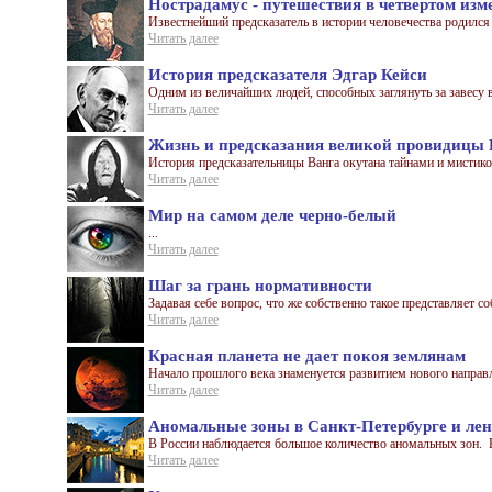
Нострадамус - путешествия в четвертом изм
Известнейший предсказатель в истории человечества родился 
Читать далее
История предсказателя Эдгар Кейси
Одним из величайших людей, способных заглянуть за завесу в
Читать далее
Жизнь и предсказания великой провидицы 
История предсказательницы Ванга окутана тайнами и мистико
Читать далее
Мир на самом деле черно-белый
...
Читать далее
Шаг за грань нормативности
Задавая себе вопрос, что же собственно такое представляет со
Читать далее
Красная планета не дает покоя землянам
Начало прошлого века знаменуется развитием нового направле
Читать далее
Аномальные зоны в Санкт-Петербурге и лен
В России наблюдается большое количество аномальных зон. Но
Читать далее