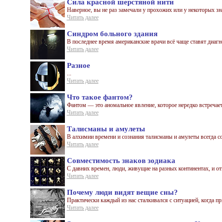
Сила красной шерстяной нити
Наверное, вы не раз замечали у прохожих или у некоторых зн
Читать далее
Синдром больного здания
В последнее время американские врачи всё чаще ставят диагн
Читать далее
Разное
...
Читать далее
Что такое фантом?
Фантом — это аномальное явление, которое нередко встречает
Читать далее
Талисманы и амулеты
В алхимии времени и сознания талисманы и амулеты всегда соз
Читать далее
Совместимость знаков зодиака
С давних времен, люди, живущие на разных континентах, и от
Читать далее
Почему люди видят вещие сны?
Практически каждый из нас сталкивался с ситуацией, когда пр
Читать далее