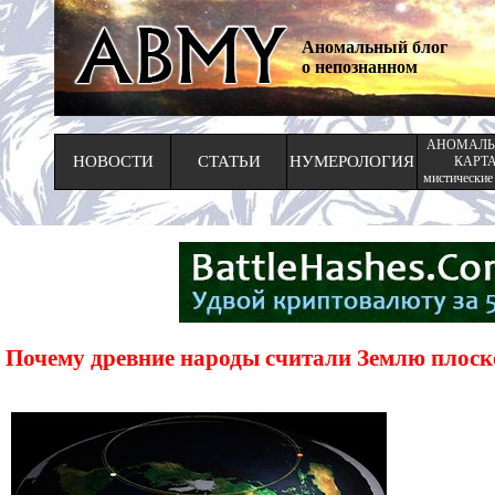
Аномальный блог
о непознанном
АНОМАЛЬ
НОВОСТИ
СТАТЬИ
НУМЕРОЛОГИЯ
КАРТ
мистические
Почему древние народы считали Землю плоск