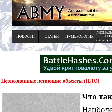
Аномальный блог
о непознанном
АНОМАЛЬ
НОВОСТИ
СТАТЬИ
НУМЕРОЛОГИЯ
КАРТ
мистические
Неопознанные летающие объекты (НЛО)
Что та
Наибол