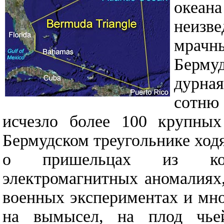
океа
неизв
мрачн
Бермуд
дурна
сотню
исчезло более 100 крупны
Бермудском треугольнике ход
о пришельцах из косм
электромагнитных аномалиях
военных экспериментах и мно
на вымысел, на плод чьей