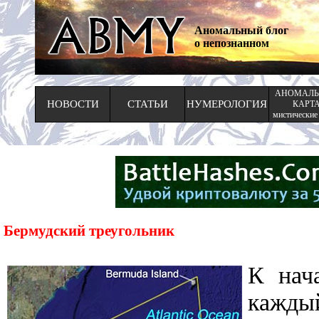
Аномальный блог
о непознанном
АНОМАЛЬ
НОВОСТИ
СТАТЬИ
НУМЕРОЛОГИЯ
КАРТ
мистические
Бермудский треугольник
К нач
кажды