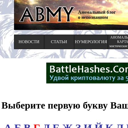
Аномальный блог
о непознанном
АНОМАЛЬ
НОВОСТИ
СТАТЬИ
НУМЕРОЛОГИЯ
КАРТ
мистические
Выберите первую букву Ваш
А
Б
В
Г
Д
Е
Ж
З
И
Й
К
Л