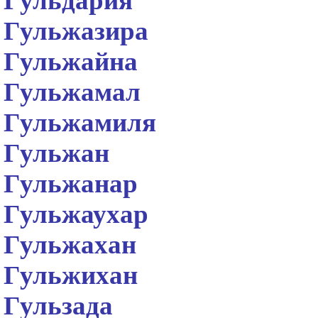
Гульдария
Гульжазира
Гульжайна
Гульжамал
Гульжамиля
Гульжан
Гульжанар
Гульжаухар
Гульжахан
Гульжихан
Гульзада