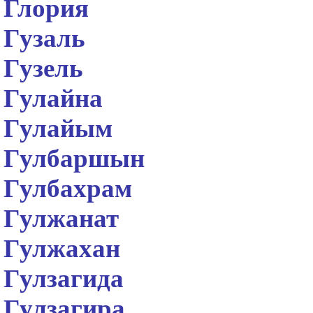
Глория
Гузаль
Гузель
Гулайна
Гулайым
Гулбаршын
Гулбахрам
Гулжанат
Гулжахан
Гулзагида
Гулзагира