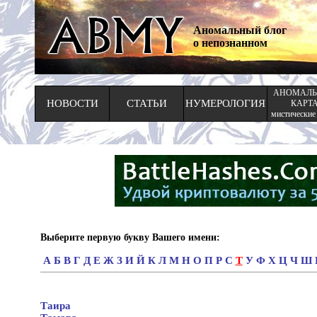
Аномальный блог
о непознанном
АНОМАЛЬ
НОВОСТИ
СТАТЬИ
НУМЕРОЛОГИЯ
КАРТ
мистические
Выберите первую букву Вашего имени:
А
Б
В
Г
Д
Е
Ж
З
И
Й
К
Л
М
Н
О
П
Р
С
Т
У
Ф
Х
Ц
Ч
Ш
Таира