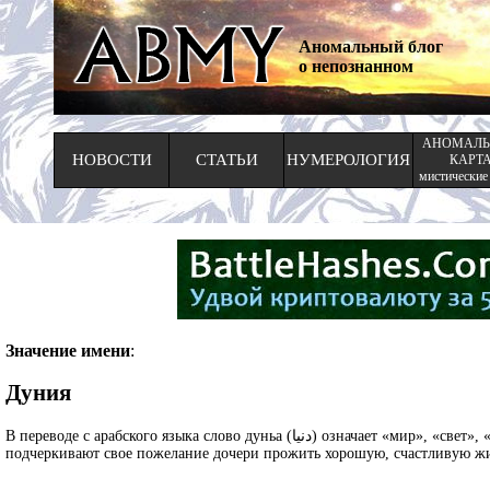
Аномальный блог
о непознанном
АНОМАЛЬ
НОВОСТИ
СТАТЬИ
НУМЕРОЛОГИЯ
КАРТ
мистические
Значение имени
:
Дуния
В переводе с арабского языка слово дуньа (دنيا) означает «мир», «свет», «вселенная», «жизнь», «существование».Родители, называя свою дочь таким именем,
подчеркивают свое пожелание дочери прожить хорошую, счастливую жиз