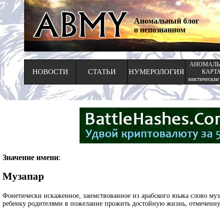
Аномальный блог
о непознанном
АНОМАЛЬ
НОВОСТИ
СТАТЬИ
НУМЕРОЛОГИЯ
КАРТ
мистические
Значение имени
:
Музапар
Фонетически искаженное, заимствованное из арабского языка слово музаффар (مظفر), которое переводится как «победоносный», «побед
ребенку родителями в пожелание прожить достойную жизнь, отмеченну