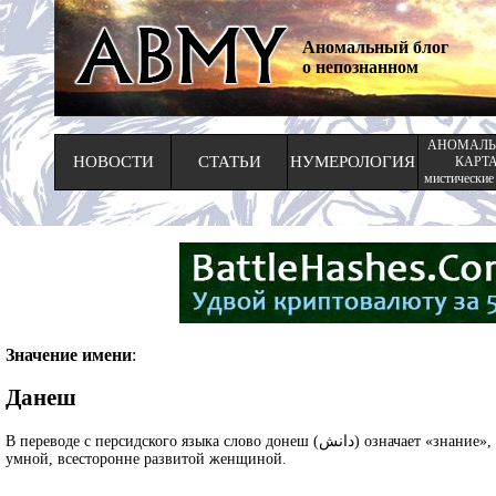
Аномальный блог
о непознанном
АНОМАЛЬ
НОВОСТИ
СТАТЬИ
НУМЕРОЛОГИЯ
КАРТ
мистические
Значение имени
:
Данеш
В переводе с персидского языка слово донеш (دانش) означает «знание», «наука».Давая такое имя своей дочери, родители выражают надежду, что она вырастет
умной, всесторонне развитой женщиной.