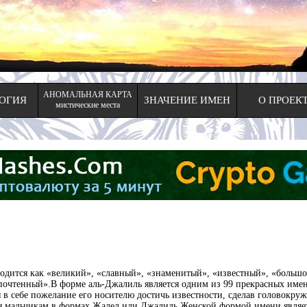
АНОМАЛЬНАЯ КАРТА
ОГИЯ
ЗНАЧЕНИЕ ИМЕН
О ПРОЕК
мистические места
почтенный».В форме аль-Джалиль является одним из 99 прекрасных имен
в себе пожелание его носителю достичь известности, сделав головокруж
ся мальчикам в формах Жалел или Джалиль.Женской формой имени являе