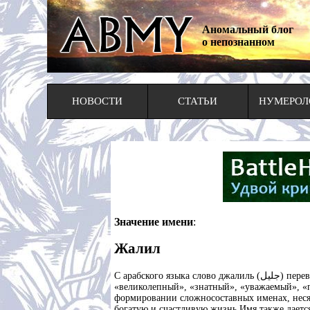
Аномальный блог
о непознанном
НОВОСТИ
СТАТЬИ
НУМЕРОЛ
Значение имени
:
Жалил
С арабского языка слово джалиль (جليل) переводится как «великий», «славный», «знаменитый», «известный», «большой», «огромный», «величественный»,
«великолепный», «знатный», «уважаемый», «
формировании сложносоставных именах, неся 
богатую и счастливую жизнь.Имя также дает