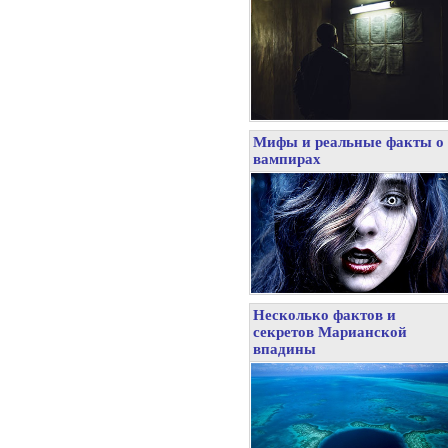
Мифы и реальные факты о
вампирах
Несколько фактов и
секретов Марианской
впадины