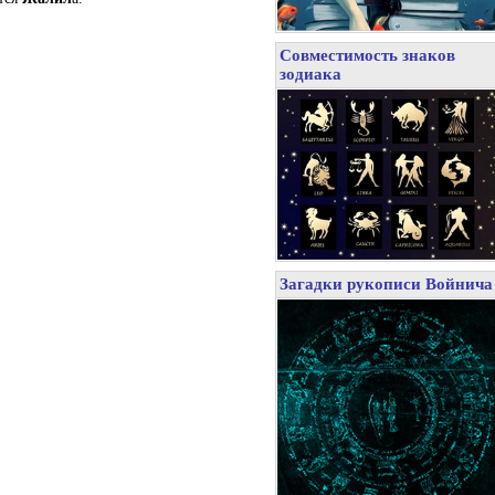
Совместимость знаков
зодиака
Загадки рукописи Войнича