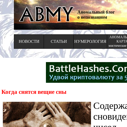
Аномальный блог
о непознанном
АНОМАЛЬ
НОВОСТИ
СТАТЬИ
НУМЕРОЛОГИЯ
КАРТ
мистические
Когда снятся вещие сны
Содер
сновиде