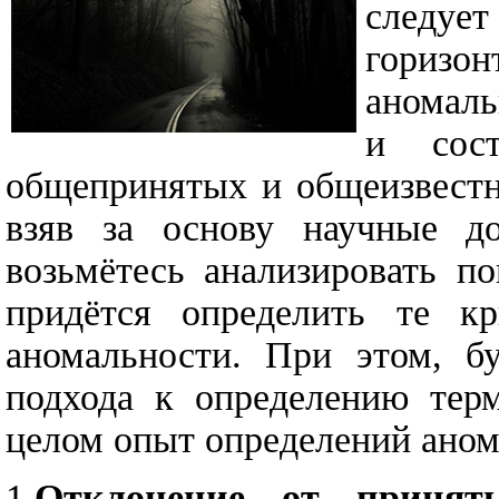
следуе
гориз
аномаль
и сос
общепринятых и общеизвестн
взяв за основу научные до
возьмётесь анализировать п
придётся определить те к
аномальности. При этом, бу
подхода к определению тер
целом опыт определений аном
1.
Отклонение от приняты