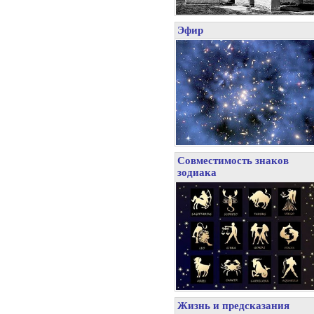
Эфир
Совместимость знаков
зодиака
Жизнь и предсказания