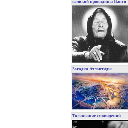
великой провидицы Ванги
Загадка Атлантиды
Толкование сновидений