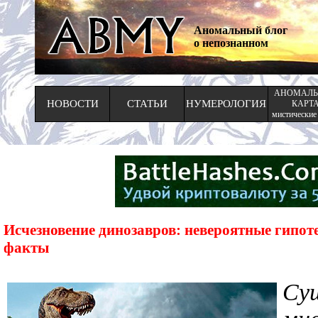
Аномальный блог
о непознанном
АНОМАЛЬ
НОВОСТИ
СТАТЬИ
НУМЕРОЛОГИЯ
КАРТ
мистические
Исчезновение динозавров: невероятные гипот
факты
Су