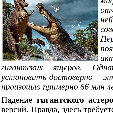
ми
от
не
сов
Пе
поя
ак
гигантских ящеров. Одна
установить достоверно – эт
произошло примерно 66 млн л
Падение
гигантского астер
версий. Правда, здесь требует